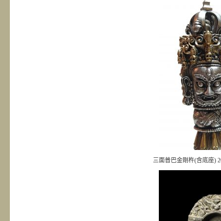
三面普巴金剛杵(含底座) 