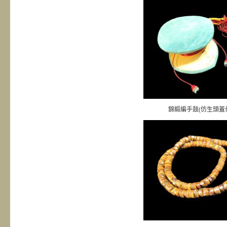
錦緞編手鼓(仿生頭蓋