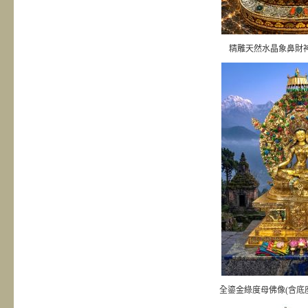
精雕天然水晶象鼻財
全鎏金綠度母佛像(含底