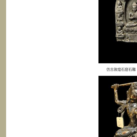
仿古敦煌石窟石雕