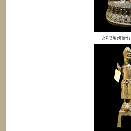
文殊菩薩 (骨董件)