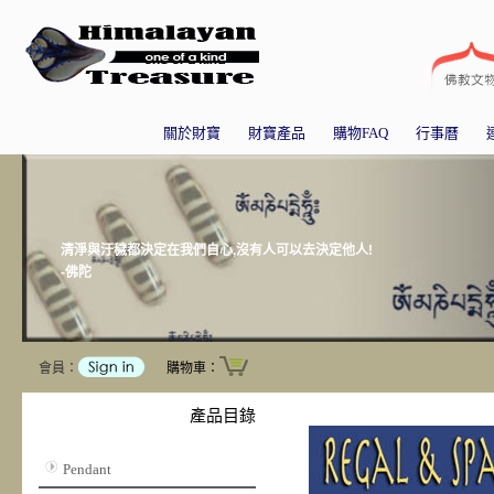
關於財寶
財寶產品
購物FAQ
行事曆
清淨與汙穢都決定在我們自心,沒有人可以去決定他人!
-佛陀
會員：
購物車：
產品目錄
Pendant