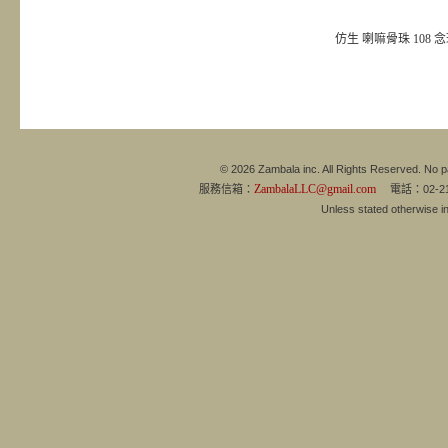
仿生 喇嘛骨珠 108 
© 2026 Zambala inc. All Rights Reserved. No pa
ZambalaLLC@gmail.com
服務信箱：
電話：02-21
Unless stated otherwise 