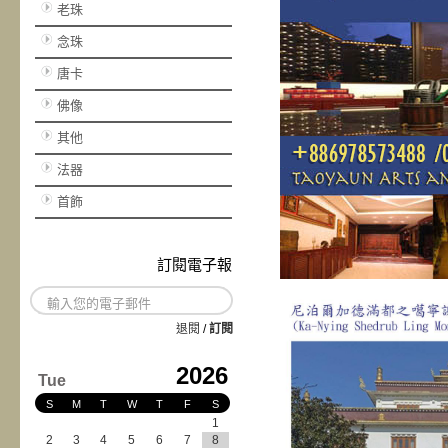
老珠
念珠
唐卡
佛像
其他
法器
首飾
訂閱電子報
退閱
/
訂閱
2026
Tue
S
M
T
W
T
F
S
1
2
3
4
5
6
7
8