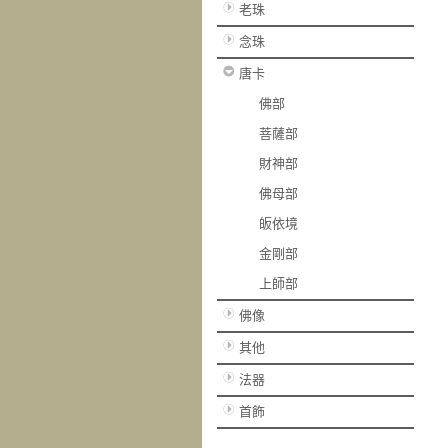
老珠
念珠
唐卡
佛部
菩薩部
財神部
佛母部
皈依境
金剛部
上師部
佛像
其他
法器
首飾