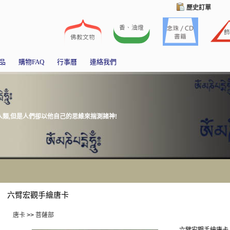
歷史訂單
品
購物FAQ
行事曆
連絡我們
類,但是人們卻以他自己的思維來揣測諸神!
六臂宏觀手繪唐卡
唐卡
>>
菩薩部