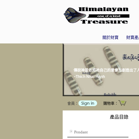
關於財寶
財寶產
傳說神是依照祂自己的意像而創造出了人
~Thich Nhat Hanh
會員：
購物車：
產品目錄
Pendant