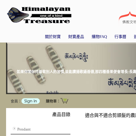
關於財寶
財寶產品
購物FAQ
行事曆
如果你常保持尊敬別人的習慣,並能讚揚歌誦善德,那四種善果便會增長:長壽,莊
會員：
購物車：
產品目錄
適合與不適合剪頭髮的農
Pendant