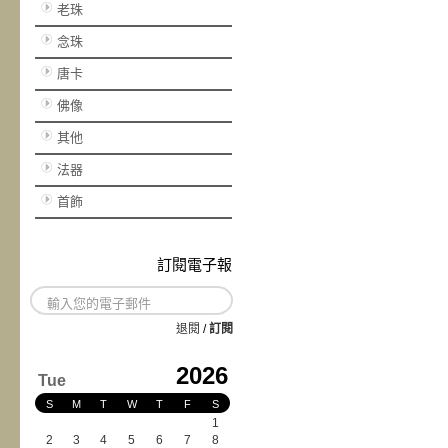
老珠
念珠
唐卡
佛像
其他
法器
首飾
訂閱電子報
退閱
/
訂閱
2026
Tue
S
M
T
W
T
F
S
1
2
3
4
5
6
7
8