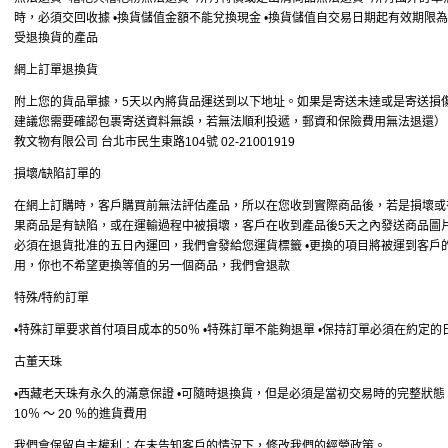
時，必須交回收據 •換貨儲值金額不能兌換現金 •換貨儲值自交易日期起有效期限為一
受退換貨的產品
網上訂單退換貨
附上您的貨品單據，5天以內將貨品運送到以下地址。如果是寄送未達或是寄送損
建議您需要確認包裹寄送資料無誤，若無法順利投遞，郵資和保險費用無法退還）
教文物有限公司 台北市民生東路104號 02-21001919
損壞/缺陷訂單的
在網上訂購時，客戶購買前無法評估產品，所以在您收到實際商品後，若是損壞或有
果商品是有缺陷，或在運輸過程中被損壞，客戶在收到產品後5天之內發送商品圖片
必須在退貨批准的五日內運回，我們會發給您運貨標籤 •更換的項目將被運到客戶的
用，你也不希望更換等值的另一個商品，我們會退款
特殊/特約訂單
•特殊訂單要求首付項目成本的50％ •特殊訂單不能夠退單 •保持訂單必須在約定
古董天珠
•西藏老天珠有永久的滿意保證 •可隨時退換貨，但是必須是當初交易時的完整狀態
10％ 〜 20 ％的進貨費用
我們會保留自主權利：在未告知客戶的情況下，修改我們的經營政策。