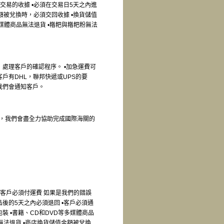
交易的收據 •必須在交易日5天之內進
額被兌換時，必須交回收據 •換貨儲值
媒體商品無法退貨 •糌粑與糌粑粉無法
處理客戶的確認程序。 •加急運費可
戶有DHL，聯邦快遞或UPS的要
我們會通知客戶。
，我們會盡全力協助完成國際海關的
•客戶必須付運費 如果是我們的錯誤
後的5天之內必須退回 •客戶必須通
 •書籍、CD和DVD等多媒體商品
無法退貨 •商店換貨儲值金額被兌換