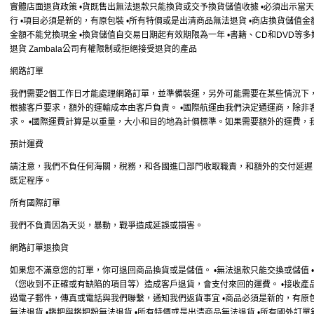
實體店面退貨政策 •貨既售出無法退款只能換貨或交予換貨儲值收據 •必須出示當天
行 •項目必須是新的，有原包裝 •所有特價或是出清商品無法退貨 •商店換貨儲值金
金額不能兌換現金 •換貨儲值自交易日期起有效期限為一年 •書籍、CD和DVD等多
退貨 Zambala公司有權限制或拒絕接受退貨的產品
網路訂單
我們需要2個工作日才能處理網路訂單，並準備裝運，另外可能需要在某些情況下，
根據客戶要求，額外的運輸成本由客戶負責。 •國際航運由我們決定通運商，除非客
求。 •國際運費計算是以重量，大小和目的地為計價標準。如果需要額外的運費，
預計運費
請注意，我們不負任何海關，稅務，和各國進口部門收取職責，和額外的交付延遲
既定程序。
所有國際訂單
我們不負責因為天災，暴動，戰爭造成延誤或損害。
網路訂單退換貨
如果您不滿意您的訂單，你可退回商品換貨或是儲值。 •無法退款只能交換或儲值 
（您收到不正確或有缺陷的項目等）造成客戶退貨，會支付來回的運費。 •接收產品
過電子郵件，傳真或電話與我們聯繫，通知我們返貨事宜 •商品必須是新的，有原包裝
無法退貨 •糌粑與糌粑粉無法退貨 •所有特價或是出清商品無法退貨 •所有國外訂單