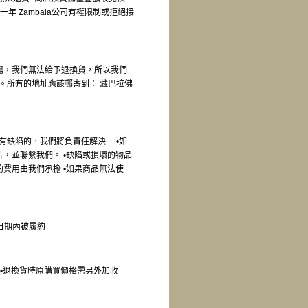
年 Zambala公司有權限制或拒絕接
傷，我們無法給予退換貨，所以我們
。所有的地址應該郵寄到： 藏巴拉佛
缺陷的，我們將負責任解決。 •如
，並聯繫我們。 •缺陷或損壞的物品
費用由我們承擔 •如果商品無法使
的日期內被履約
 •退換貨時原購買價格需另外加收