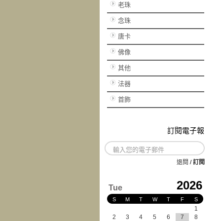
老珠
念珠
唐卡
佛像
其他
法器
首飾
訂閱電子報
退閱
/
訂閱
2026
Tue
S
M
T
W
T
F
S
1
2
3
4
5
6
7
8