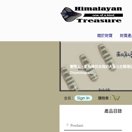
關於財寶
財寶產
實際上，能夠降伏自我的人要比在戰場征服百萬雄兵
Dhammapada
會員：
購物車：
產品目錄
Pendant