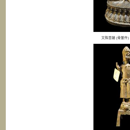
文殊菩薩 (骨董件)