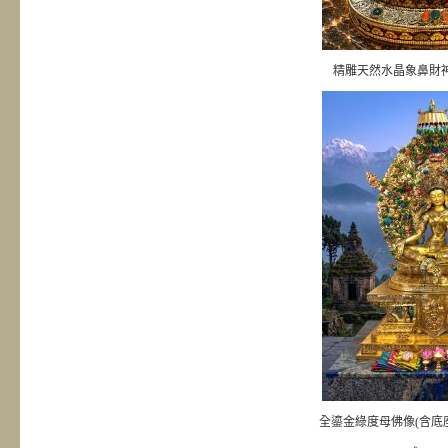
精雕天然水晶象鼻財
全鎏金綠度母佛像(含底