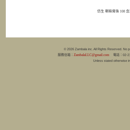
仿生 喇嘛骨珠 108 
© 2026 Zambala inc. All Rights Reserved. No pa
ZambalaLLC@gmail.com
服務信箱：
電話：02-21
Unless stated otherwise 