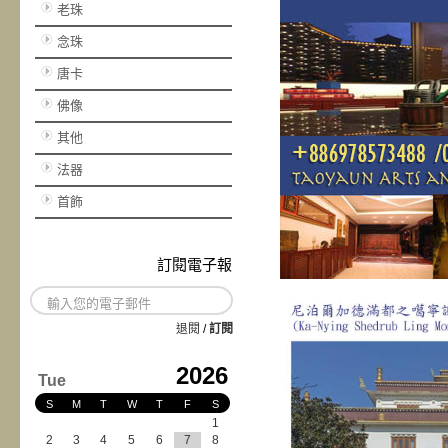
老珠
念珠
唐卡
佛像
其他
法器
首飾
訂閱電子報
退閱
/
訂閱
2026
Tue
S
M
T
W
T
F
S
1
2
3
4
5
6
7
8