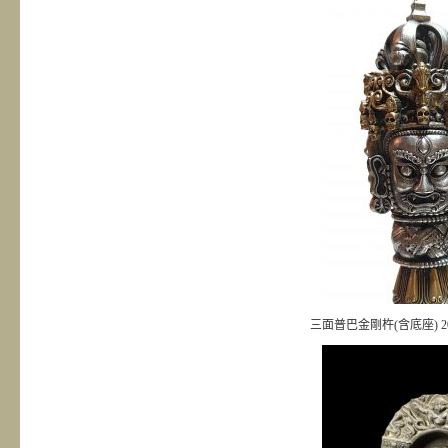
三面普巴金剛杵(含底座) 