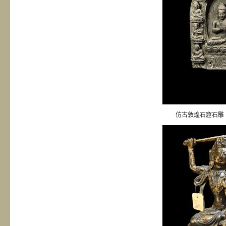
仿古敦煌石窟石雕