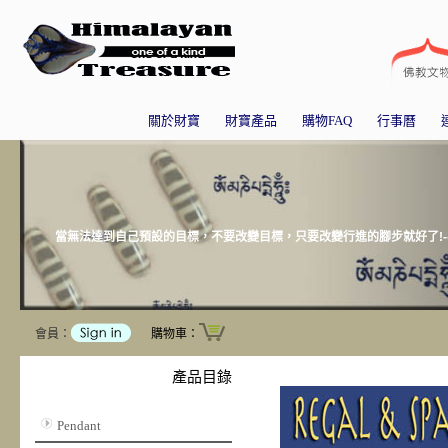
關於財寶
財寶產品
購物FAQ
行事曆
當無法達到自己預設的目標，不要改變目標，只要改變行進的腳步就好了!-
會員：
購物車：
產品目錄
Pendant