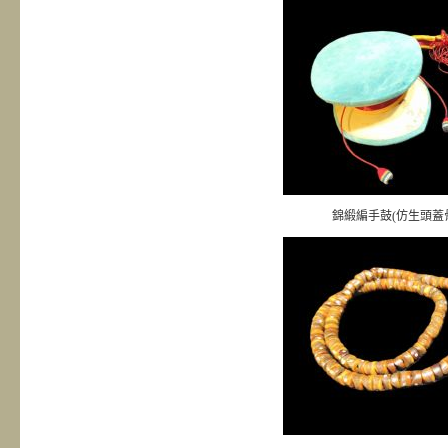
錦緞編手鼓(仿生頭蓋