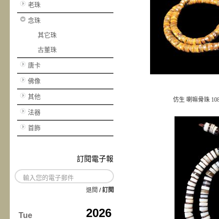
老珠
念珠
其它珠
古董珠
唐卡
佛像
其他
仿生 喇嘛骨珠 10
法器
首飾
訂閱電子報
退閱
/
訂閱
2026
Tue