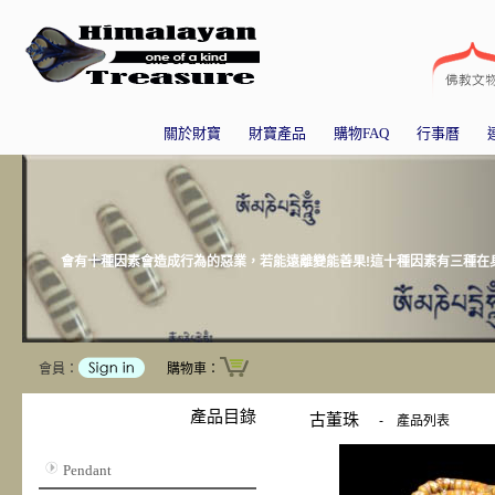
關於財寶
財寶產品
購物FAQ
行事曆
會有十種因素會造成行為的惡業，若能遠離變能善果!這十種因素有三種在身
會員：
購物車：
產品目錄
古董珠
-
產品列表
Pendant