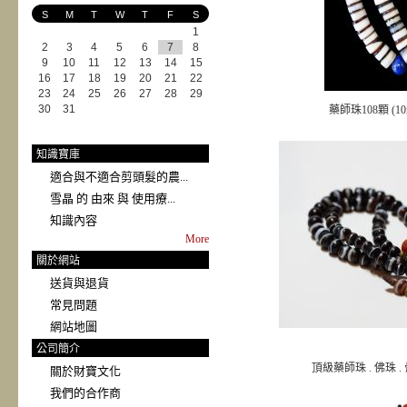
S
M
T
W
T
F
S
1
2
3
4
5
6
7
8
9
10
11
12
13
14
15
16
17
18
19
20
21
22
23
24
25
26
27
28
29
30
31
藥師珠108顆 (10
知識寶庫
適合與不適合剪頭髮的農...
雪晶 的 由來 與 使用療...
知識內容
More
關於網站
送貨與退貨
常見問題
網站地圖
公司簡介
頂級藥師珠 . 佛珠 .
關於財寶文化
我們的合作商