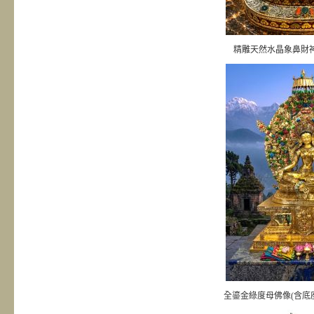
精雕天然水晶象鼻財
全鎏金綠度母佛像(含底