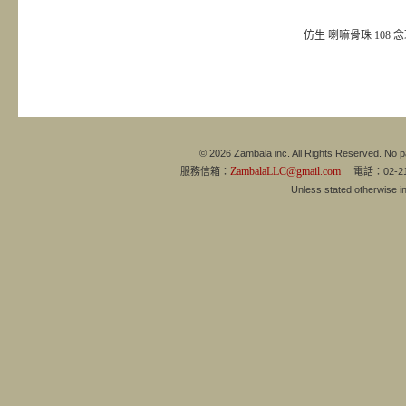
仿生 喇嘛骨珠 108 
© 2026 Zambala inc. All Rights Reserved. No pa
ZambalaLLC@gmail.com
服務信箱：
電話：02-21
Unless stated otherwise 