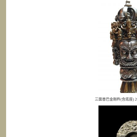
三面普巴金剛杵(含底座) 