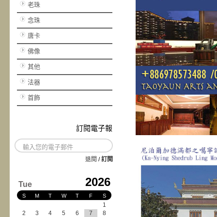
老珠
念珠
唐卡
佛像
其他
法器
首飾
訂閱電子報
退閱
/
訂閱
2026
Tue
S
M
T
W
T
F
S
1
2
3
4
5
6
7
8