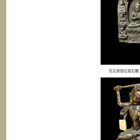
仿古敦煌石窟石雕