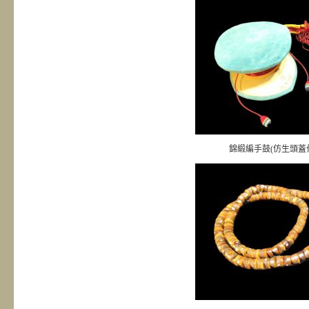
錦緞編手鼓(仿生頭蓋