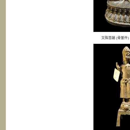
文殊菩薩 (骨董件)