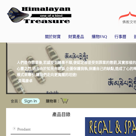
關於財寶
財寶產品
購物FAQ
行事曆
人們造作罪業後,若感受到諸事不順,便認定那是受到罪業的懲罰,其實那樣
心靈之門,過去由於知見有謬誤,企圖保護我執,保護自己的缺點,造成了心的
模式來導引,讓我們走向更寬闊的坦途!
-貝瑪康卓
會員：
購物車：
產品目錄
Pendant