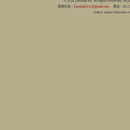
© 2026 Zambala inc. All Rights Reserved. No pa
ZambalaLLC@gmail.com
服務信箱：
電話：02-21
Unless stated otherwise 