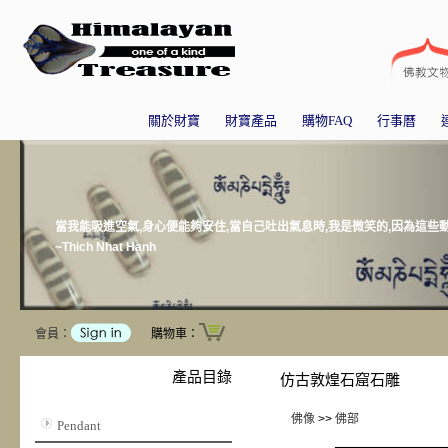
關於財寶
財寶產品
購物FAQ
行事曆
當我能吸進空氣,身心便能夠安住,當自己吐出氣息時,我是微笑的,因為這些
~Thich Nhat Hanh
會員：
購物車：
產品目錄
仿古敦煌石窟石雕
佛像
>>
佛部
Pendant