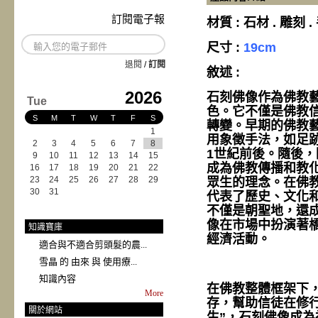
訂閱電子報
材質 : 石材 . 雕刻 
尺寸 :
19cm
退閱
/
訂閱
敘述 :
2026
石刻佛像作為佛教
Tue
色。它不僅是佛教
S
M
T
W
T
F
S
轉變。早期的佛教
1
用象徵手法，如足
2
3
4
5
6
7
8
1世紀前後。隨後
9
10
11
12
13
14
15
成為佛教傳播和教
16
17
18
19
20
21
22
23
24
25
26
27
28
29
眾生的理念。在佛
30
31
代表了歷史、文化
不僅是朝聖地，還
像在市場中扮演著
知識寶庫
經濟活動。
適合與不適合剪頭髮的農...
雪晶 的 由來 與 使用療...
知識內容
在佛教整體框架下
More
存，幫助信徒在修
關於網站
生”，石刻佛像成