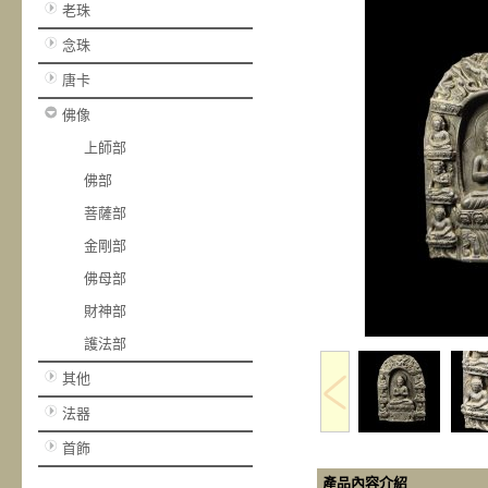
老珠
念珠
唐卡
佛像
上師部
佛部
菩薩部
金剛部
佛母部
財神部
護法部
其他
法器
首飾
產品內容介紹