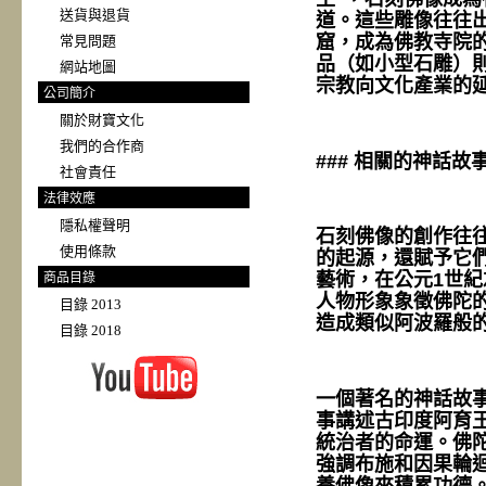
送貨與退貨
道。這些雕像往往
窟，成為佛教寺院
常見問題
品（如小型石雕）
網站地圖
宗教向文化產業的
公司簡介
關於財寶文化
我們的合作商
### 相關的神話故
社會責任
法律效應
隱私權聲明
石刻佛像的創作往
使用條款
的起源，還賦予它
藝術，在公元1世
商品目錄
人物形象象徵佛陀
目錄 2013
造成類似阿波羅般
目錄 2018
一個著名的神話故事
事講述古印度阿育王
統治者的命運。佛
強調布施和因果輪