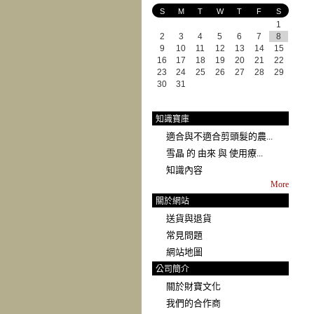
S
M
T
W
T
F
S
1
2
3
4
5
6
7
8
9
10
11
12
13
14
15
16
17
18
19
20
21
22
23
24
25
26
27
28
29
30
31
知識寶庫
適合與不適合剪頭髮的農...
雪晶 的 由來 與 使用療...
知識內容
More
關於網站
送貨與退貨
常見問題
網站地圖
公司簡介
關於財寶文化
我們的合作商