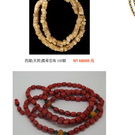
西藏(天葬)鷹骨念珠 108顆
NT
68000 元