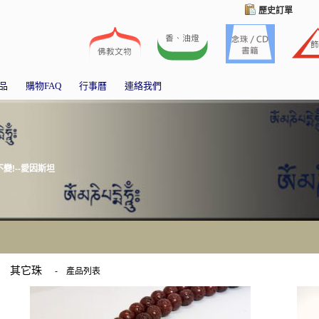
歷史訂單
品
購物FAQ
行事曆
連絡我們
!--愛因斯坦
其它珠
-
產品列表