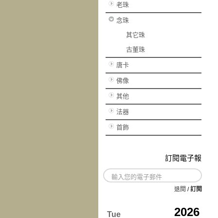
老珠
念珠
其它珠
古董珠
唐卡
佛像
其他
法器
首飾
訂閱電子報
退閱
/
訂閱
2026
Tue