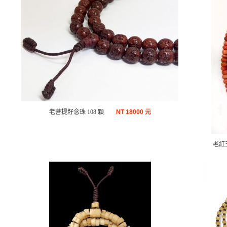
老菩提籽念珠 108 顆
NT
18000 元
老紅