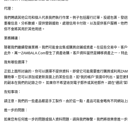
代理：
我們聘請其他公司和個人代表我們執行作業。例子包括履行訂單，投遞包裹，發送
重複信息，分析數據，提供營銷援助，處理信用卡付款，以及提供客戶服務。他們
但不會將其用於其他用途。
業務轉讓：
隨著我們繼續發展業務，我們可能會出售或購買店鋪或資產。在這些交易中，客戶
此外，萬一ZAMBALA.Com發生了資產收購，客戶資料當然是轉移資產之一，特
我有哪些選擇？
正如上面所討論的，你可以選擇不提供資料，即使它可能需要進行購買或利用ZAMB
購物車。您可以添加或更新頁面上的某些信息，如“我的帳戶”頁面中列出。當您更
的副本在我們的記錄之中。 如果你不希望收到電子郵件或其他郵件，請在“通訊”菜
告知事項：
請注意，我們的一些產品都是手工製作，由於這一點，產品可能會略有不同網站上
進一步的問題：
如果您有任何進一步的問題或個人資料問題，請與我們聯繫，我們將很樂意進一步