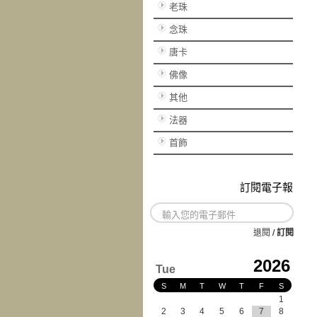
老珠
念珠
唐卡
佛像
其他
法器
首飾
訂閱電子報
退閱
/
訂閱
2026
Tue
S
M
T
W
T
F
S
1
2
3
4
5
6
7
8