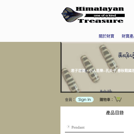
關於財寶
財寶產
君子思德，小人思樂--孔夫子,春秋戰國
會員：
購物車：
產品目錄
Pendant