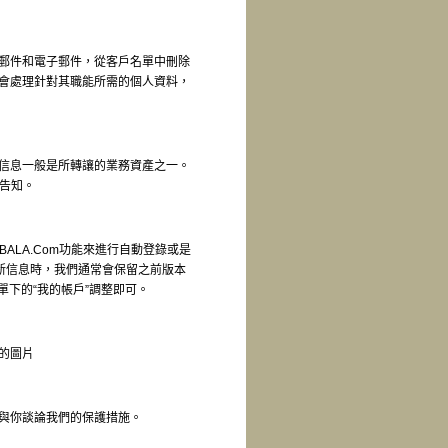
郵件和電子郵件，從客戶名單中刪除
會處理針對其職能所需的個人資料，
信息一般是所轉讓的業務資產之一。
此告知。
ALA.Com功能來進行自動登錄或是
新信息時，我們通常會保留之前版本
單下的“我的帳戶”調整即可。
的圖片
與你談論我們的保護措施。