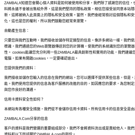
ZAMBALA知道您會關心個人資料是如何被使用和分享，我們除了感謝您的信任
料將永遠不會被出售給外界，這是我們堅持的隱私政策，相信您接受並同意本站隱
新，這將被納入此頁面上的隱私和安全政策。當然，我們會經常檢討這個隱私和安
化，這也是您的權利，所以我們鼓勵您經常來瀏覽。
自動產生信息：
只要您與我們互動時，我們接收並儲存特定類型的信息。像許多網站一樣，我們使用“coo
標識，我們通過您的Web瀏覽器傳送到您的計算機，使我們的系統識別您的瀏覽器，
性。 cookies能讓您充分利用一些ZAMBALA最具創新性和實用的功能，我們建
電腦，如果有開啟cookies，一定要確認退出。
您提供我們的資料：
我們接收並儲存您輸入的信息在我們的網站。您可以選擇不提供某些信息，但是，
能。我們使用您提供的信息為客戶服務的改進的目的，如因應您的要求，為您制定
與您作良好的溝通。
信用卡資料安全性如何？
本網站有各種安全措施，我們從不會儲存信用卡資料。所有信用卡的信息安全是由
ZAMBALA.Com分享的信息
客戶的資料是我們營運的重要組成部分，我們不會將資料流出或是賣給他人。我們
資料和以下所述關於ZAMBALA.com的部份。