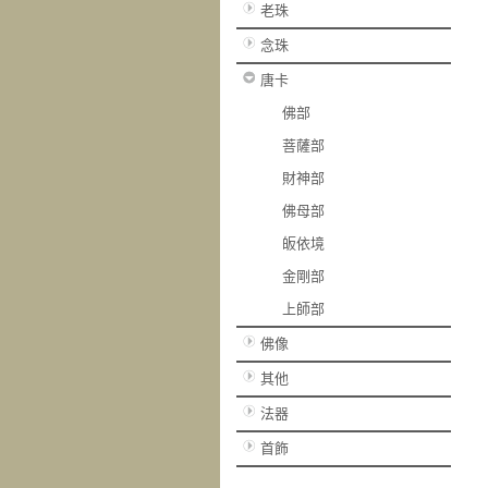
老珠
念珠
唐卡
佛部
菩薩部
財神部
佛母部
皈依境
金剛部
上師部
佛像
其他
法器
首飾