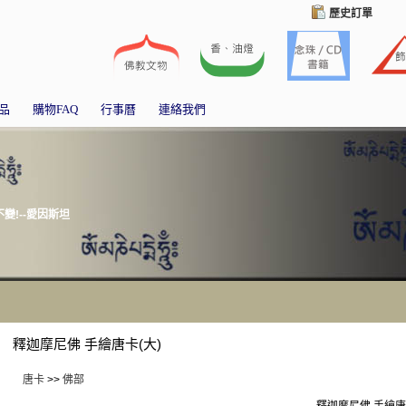
歷史訂單
品
購物FAQ
行事曆
連絡我們
!--愛因斯坦
釋迦摩尼佛 手繪唐卡(大)
唐卡
>>
佛部