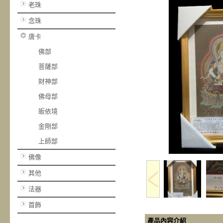
老珠
念珠
唐卡
佛部
菩薩部
財神部
佛母部
皈依境
金剛部
上師部
佛像
其他
法器
首飾
產品內容介紹