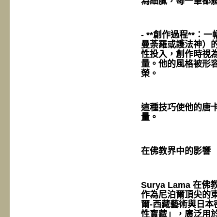
為細膩，每一筆都
- **創作過程*
曼荼羅或護法神）的準
性投入，創作時視
量。他的風格被形
榮。
這種技巧使他的唐
量。
在佛教界中的影響
Surya Lama
作為尼泊爾頂尖的
爾-西藏藝術與日
性寶藏」，廣泛用