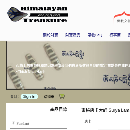
關於財寶
財寶產品
購物FAQ
行事曆
心態上的寧靜祥和是因為現階段我們自身所做與自我的認定,重點是在我們
~Thich Nhat Hanh
會員：
購物車：
產品目錄
東秘唐卡大師 Surya La
唐卡
Pendant