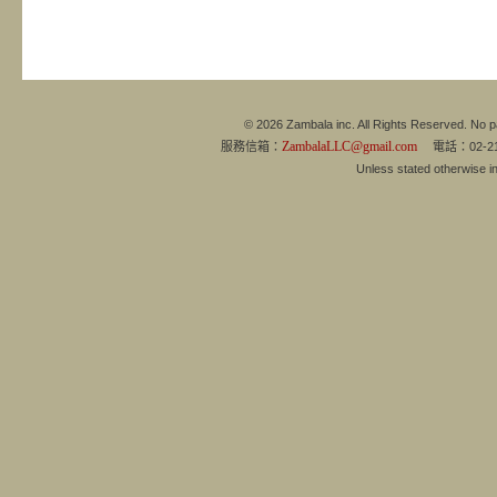
© 2026 Zambala inc. All Rights Reserved. No pa
ZambalaLLC@gmail.com
服務信箱：
電話：02-21
Unless stated otherwise 