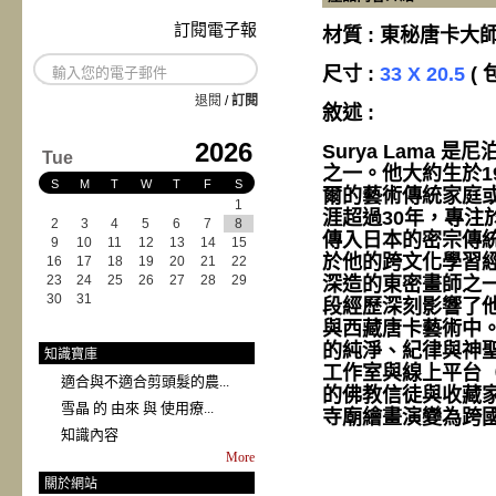
訂閱電子報
材質 : 東秘唐卡大師 S
尺寸 :
33 X 20.5
( 
退閱
/
訂閱
敘述 :
2026
Surya Lama
Tue
之一。他大約生於1
S
M
T
W
T
F
S
爾的藝術傳統家庭
1
涯超過30年，專
2
3
4
5
6
7
8
傳入日本的密宗傳統）
9
10
11
12
13
14
15
於他的跨文化學習
16
17
18
19
20
21
22
23
24
25
26
27
28
29
深造的東密畫師之
30
31
段經歷深刻影響了
與西藏唐卡藝術中
的純淨、紀律與神聖能
知識寶庫
工作室與線上平台（如 
適合與不適合剪頭髮的農...
的佛教信徒與收藏
雪晶 的 由來 與 使用療...
寺廟繪畫演變為跨
知識內容
More
關於網站