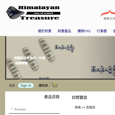
關於財寶
財寶產品
購物FAQ
行事曆
樂觀是非常棒的一件事!
-達賴喇嘛
會員：
購物車：
產品目錄
四臂觀音
佛像
>>
菩薩部
Pendant