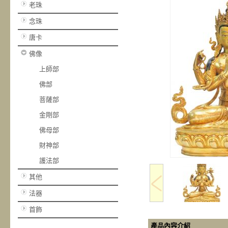
老珠
念珠
唐卡
佛像
上師部
佛部
菩薩部
金剛部
佛母部
財神部
護法部
其他
法器
首飾
產品內容介紹