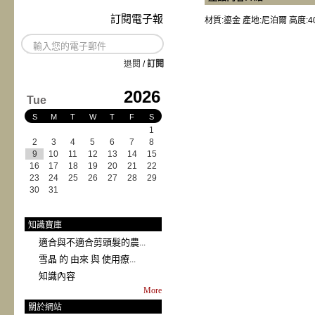
訂閱電子報
材質:鎏金 產地:尼泊爾 高度:4
退閱
/
訂閱
2026
Tue
S
M
T
W
T
F
S
1
2
3
4
5
6
7
8
9
10
11
12
13
14
15
16
17
18
19
20
21
22
23
24
25
26
27
28
29
30
31
知識寶庫
適合與不適合剪頭髮的農...
雪晶 的 由來 與 使用療...
知識內容
More
關於網站