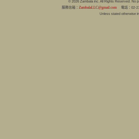
© 2026 Zambala inc. All Rights Reserved. No pa
ZambalaLLC@gmail.com
服務信箱：
電話：02-21
Unless stated otherwise 