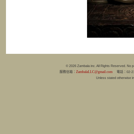
© 2026 Zambala inc. All Rights Reserved. No pa
ZambalaLLC@gmail.com
服務信箱：
電話：02-21
Unless stated otherwise 