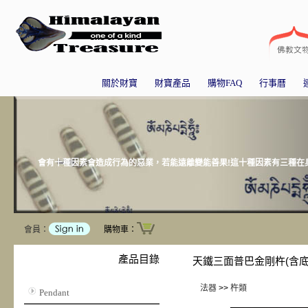
關於財寶
財寶產品
購物FAQ
行事曆
會有十種因素會造成行為的惡業，若能遠離變能善果!這十種因素有三種在身
會員：
購物車：
產品目錄
天鐵三面普巴金剛杵(含底座
法器
>>
杵類
Pendant