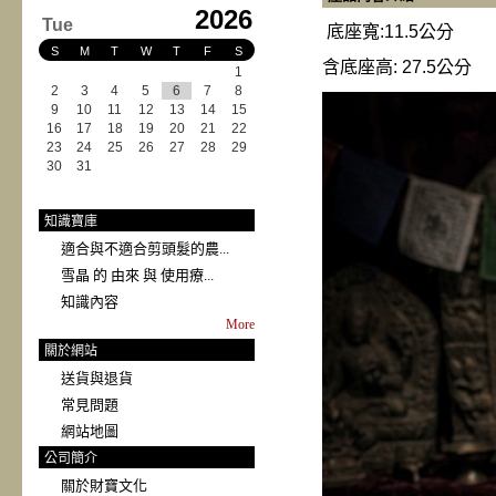
2026
Tue
底座寬:11.5公分
S
M
T
W
T
F
S
含底座高: 27.5公分
1
2
3
4
5
6
7
8
9
10
11
12
13
14
15
16
17
18
19
20
21
22
23
24
25
26
27
28
29
30
31
知識寶庫
適合與不適合剪頭髮的農...
雪晶 的 由來 與 使用療...
知識內容
More
關於網站
送貨與退貨
常見問題
網站地圖
公司簡介
關於財寶文化