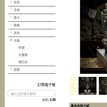
老珠
念珠
唐卡
佛像
其他
法器
杵類
古董鈸
嘎巴拉
首飾
訂閱電子報
退閱
/
訂閱
產品內容介紹