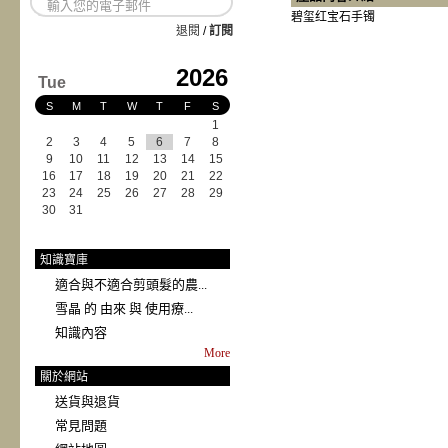
碧玺红宝石手镯
退閱
/
訂閱
2026
Tue
S
M
T
W
T
F
S
1
2
3
4
5
6
7
8
9
10
11
12
13
14
15
16
17
18
19
20
21
22
23
24
25
26
27
28
29
30
31
知識寶庫
適合與不適合剪頭髮的農...
雪晶 的 由來 與 使用療...
知識內容
More
關於網站
送貨與退貨
常見問題