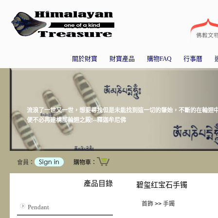
關於財寶
財寶產品
購物FAQ
行事曆
流浪了一世又一世，想要尋找但是未能找到這一切的肇始，不斷的在輪迴中
便不必再建構那輪迴之殿!--釋迦牟尼佛
會員：
購物車：
產品目錄
碧玺红宝石手镯
首飾
>>
手鐲
Pendant