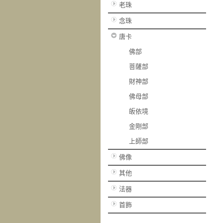
老珠
念珠
唐卡
佛部
菩薩部
財神部
佛母部
皈依境
金剛部
上師部
佛像
其他
法器
首飾