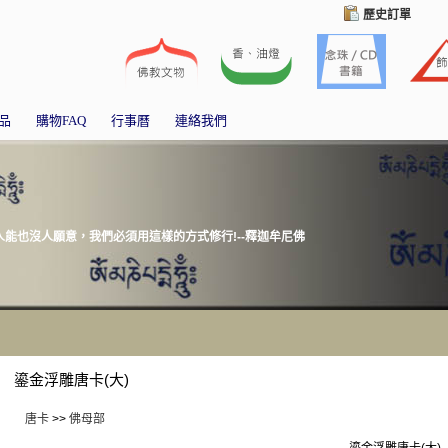
歷史訂單
品
購物FAQ
行事曆
連絡我們
能也沒人願意，我們必須用這樣的方式修行!--釋迦牟尼佛
鎏金浮雕唐卡(大)
唐卡
>>
佛母部