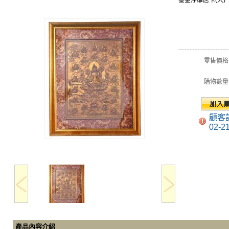
鎏金浮雕唐卡(大)
零售價格
購物數量
顧客
02-2
產品內容介紹