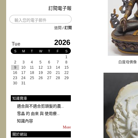
訂閱電子報
退閱
/
訂閱
2026
Tue
S
M
T
W
T
F
S
1
2
3
4
5
6
7
8
白度母佛像
9
10
11
12
13
14
15
16
17
18
19
20
21
22
23
24
25
26
27
28
29
30
31
知識寶庫
適合與不適合剪頭髮的農...
雪晶 的 由來 與 使用療...
知識內容
More
關於網站