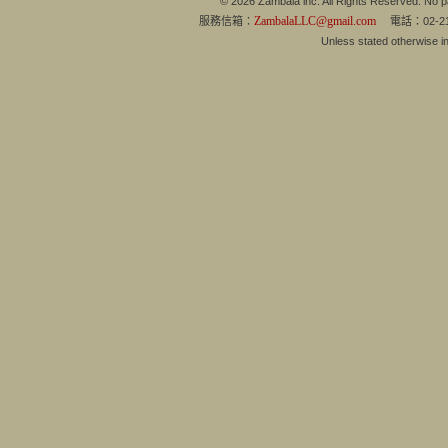
© 2026 Zambala inc. All Rights Reserved. No pa
ZambalaLLC@gmail.com
服務信箱：
電話：02-21
Unless stated otherwise 