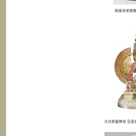
綠度母老佛
大白傘蓋佛母 全鎏