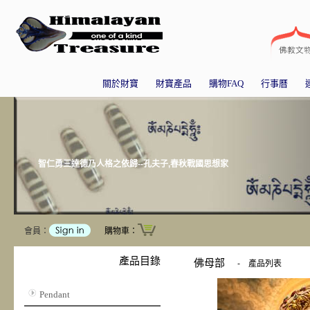
關於財寶
財寶產品
購物FAQ
行事曆
智仁勇三達德乃人格之依歸--孔夫子,春秋戰國思想家
會員：
購物車：
產品目錄
佛母部
-
產品列表
Pendant