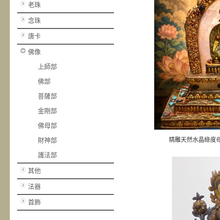
老珠
念珠
唐卡
佛像
上師部
佛部
菩薩部
金剛部
佛母部
財神部
精雕天然水晶綠度
護法部
其他
法器
首飾