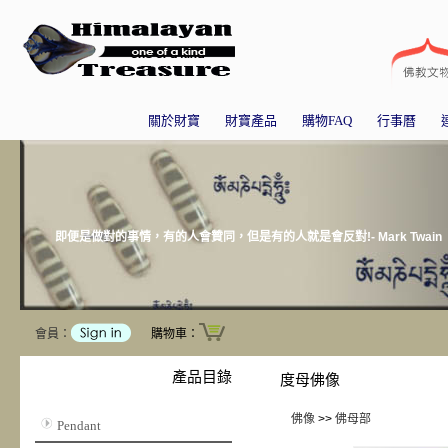
關於財寶
財寶產品
購物FAQ
行事曆
即便是做對的事情，有的人會贊同，但是有的人就是會反對!- Mark Twain
會員：
購物車：
產品目錄
度母佛像
佛像
>>
佛母部
Pendant