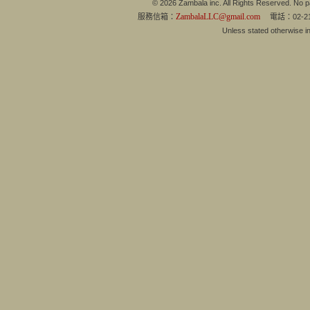
© 2026 Zambala inc. All Rights Reserved. No pa
ZambalaLLC@gmail.com
服務信箱：
電話：02-21
Unless stated otherwise 