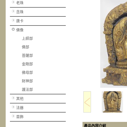
老珠
念珠
唐卡
佛像
上師部
佛部
菩薩部
金剛部
佛母部
財神部
護法部
其他
法器
首飾
產品內容介紹