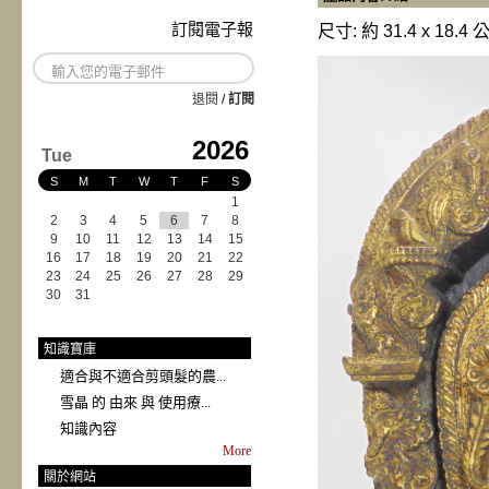
訂閱電子報
尺寸: 約 31.4 x 18.4 
退閱
/
訂閱
2026
Tue
S
M
T
W
T
F
S
1
2
3
4
5
6
7
8
9
10
11
12
13
14
15
16
17
18
19
20
21
22
23
24
25
26
27
28
29
30
31
知識寶庫
適合與不適合剪頭髮的農...
雪晶 的 由來 與 使用療...
知識內容
More
關於網站