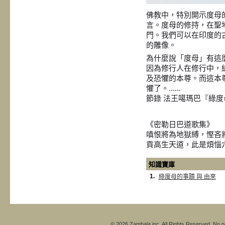
佛教中，特別開示度母
言。度母的修持，在聖
門。我們可以在印度的
的雕像。
為什麼說「度母」有這
因為修行人在修行中，
及恐懼的本尊。而這本
懼了。......
節錄 法王噶瑪巴『綠度母
《密勒日巴道歌集》
嗔恨將為地獄縛，慳吝
貢高生天道，此是煩惱
知識寶庫
1.
綠度母的事蹟 與 由來
© 2026 Zambala inc. All Rights Reserved. No pa