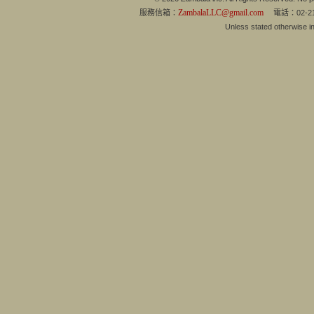
ZambalaLLC@gmail.com
服務信箱：
電話：02-21
Unless stated otherwise 