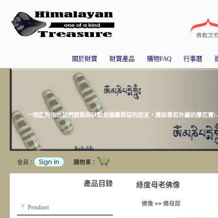
關於財寶
財寶產品
購物FAQ
行事曆
一個能夠指出我們錯誤與缺點並遠離罪惡的朋友，應該尊如外顯的摩尼寶!-
會員：
購物車：
產品目錄
綠度母老佛像
佛像
>>
佛母部
Pendant