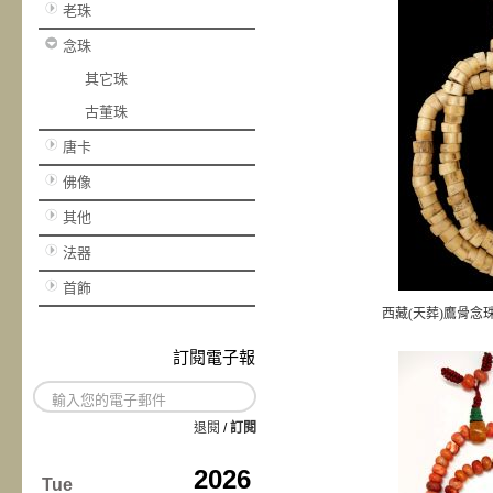
老珠
念珠
其它珠
古董珠
唐卡
佛像
其他
法器
首飾
西藏(天葬)鷹骨念珠 
訂閱電子報
退閱
/
訂閱
2026
Tue