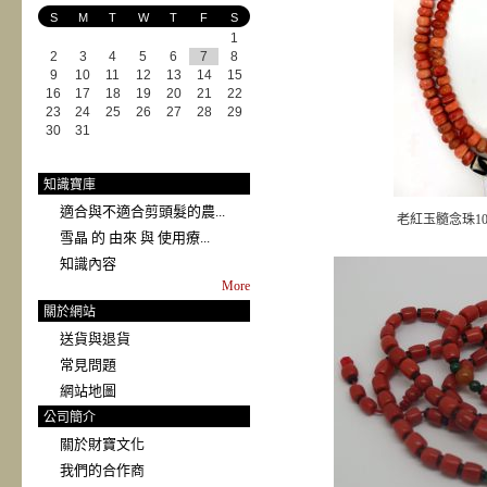
S
M
T
W
T
F
S
1
2
3
4
5
6
7
8
9
10
11
12
13
14
15
16
17
18
19
20
21
22
23
24
25
26
27
28
29
30
31
知識寶庫
適合與不適合剪頭髮的農...
老紅玉髓念珠10
雪晶 的 由來 與 使用療...
知識內容
More
關於網站
送貨與退貨
常見問題
網站地圖
公司簡介
關於財寶文化
我們的合作商