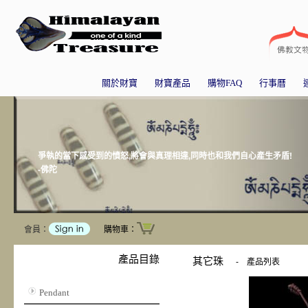
關於財寶
財寶產品
購物FAQ
行事曆
爭執的當下感受到的憤怒,將會與真理相違,同時也和我們自心產生矛盾!
-佛陀
會員：
購物車：
產品目錄
其它珠
-
產品列表
Pendant