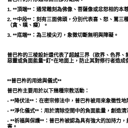
1. **頂端**：通常雕刻為佛像、菩薩像或忿怒相的
2. **中段**：刻有三面佛頭，分別代表喜、怒、罵
（貪、瞋、癡）。
3. **底端**：為三棱尖刃，象徵切斷無明與障礙。
普巴杵的三棱設計還代表了超越三界（欲界、色界、
惡靈或負面能量“釘”在地面上，防止其對修行者造成
**普巴杵的用途與儀式**
普巴杵主要用於以下幾種宗教活動：
- **降伏法**：在密宗修法中，普巴杵被用來象徵性
- **淨化儀式**：用於清除空間中的負面能量，創造
- **祈福與保護**：普巴杵被認為具有強大的加持力
害。