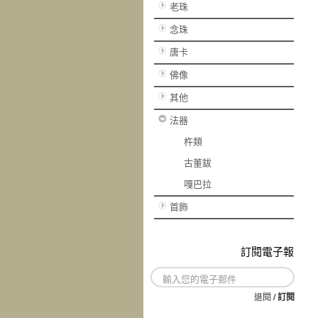
老珠
念珠
唐卡
佛像
其他
法器
杵類
古董鈸
嘎巴拉
首飾
訂閱電子報
退閱
/
訂閱