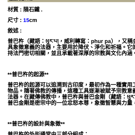
材質 : 隕石鐵 .
尺寸 :
15
cm
敘述 :
普巴杵（藏語：ཕུར་པ།，威利轉寫：phur pa），
具象徵意義的法器，主要用於降伏、淨化和祈福。它
持法門密切相關，並且承載著深厚的宗教與文化內涵
**普巴杵的起源**
普巴杵的起源可以追溯到古印度，最初作為一種實用
物品。隨著佛教的傳播，這種工具逐漸被賦予宗教意
法器。在藏傳佛教中，普巴杵與普巴金剛（藏語：ཕུར་པ་ག
普巴金剛是密宗中的一位忿怒本尊，象徵智慧與力量
**普巴杵的設計與象徵**
普巴杵的外形通常由三部分組成：