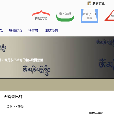
歷史訂單
品
購物FAQ
行事曆
連絡我們
，像是永不止息的輪--龍樹菩薩
天鐵普巴杵
法器
>>
杵類