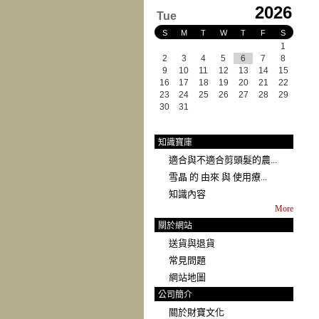
2026
Tue
S
M
T
W
T
F
S
1
2
3
4
5
6
7
8
9
10
11
12
13
14
15
16
17
18
19
20
21
22
23
24
25
26
27
28
29
30
31
知識寶庫
適合與不適合剪頭髮的農...
雪晶 的 由來 與 使用療...
知識內容
More
關於網站
送貨與退貨
常見問題
網站地圖
公司簡介
關於財寶文化