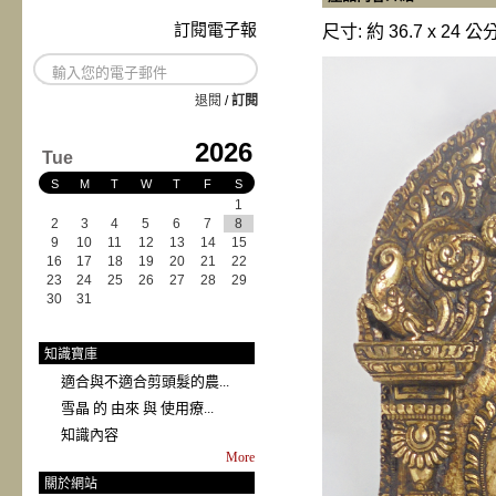
訂閱電子報
尺寸: 約 36.7 x 24 公
退閱
/
訂閱
2026
Tue
S
M
T
W
T
F
S
1
2
3
4
5
6
7
8
9
10
11
12
13
14
15
16
17
18
19
20
21
22
23
24
25
26
27
28
29
30
31
知識寶庫
適合與不適合剪頭髮的農...
雪晶 的 由來 與 使用療...
知識內容
More
關於網站