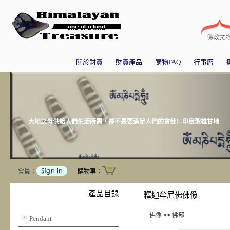
關於財寶
財寶產品
購物FAQ
行事曆
大地之母供給人們生活所需，卻不是要滿足人們的貪婪!--印度聖雄甘地
會員：
購物車：
產品目錄
釋迦牟尼佛佛像
佛像
>>
佛部
Pendant