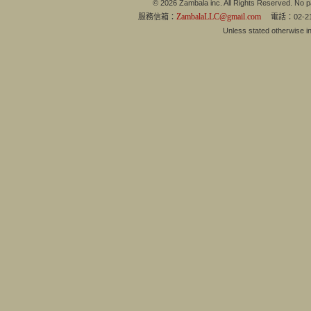
© 2026 Zambala inc. All Rights Reserved. No pa
ZambalaLLC@gmail.com
服務信箱：
電話：02-21
Unless stated otherwise 