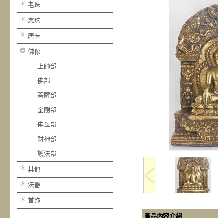
老珠
念珠
唐卡
佛像
上師部
佛部
菩薩部
金剛部
佛母部
財神部
護法部
其他
法器
首飾
產品內容介紹