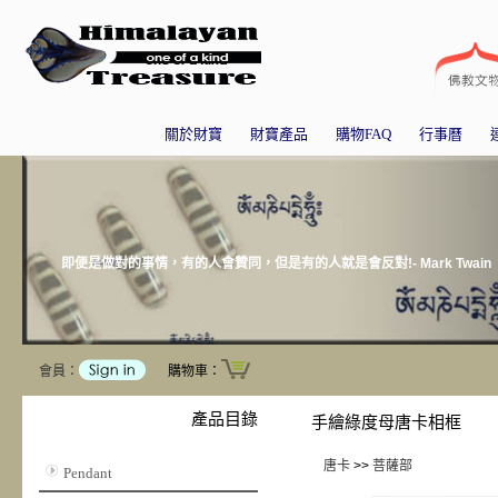
關於財寶
財寶產品
購物FAQ
行事曆
即便是做對的事情，有的人會贊同，但是有的人就是會反對!- Mark Twain
會員：
購物車：
產品目錄
手繪綠度母唐卡相框
唐卡
>>
菩薩部
Pendant