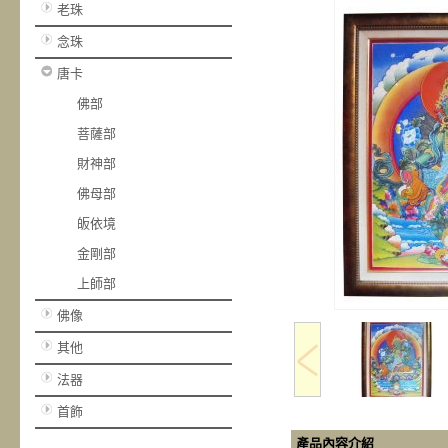
老珠
念珠
唐卡
佛部
菩薩部
財神部
佛母部
皈依境
金剛部
上師部
佛像
其他
法器
首飾
產品內容介紹