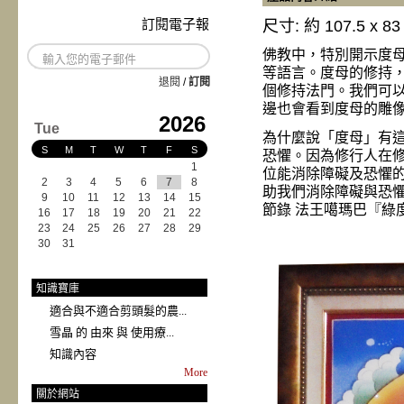
訂閱電子報
尺寸: 約 107.5 x 8
佛教中，特別開示度
等語言。度母的修持
退閱
/
訂閱
個修持法門。我們可
邊也會看到度母的雕
2026
Tue
為什麼說「度母」有
S
M
T
W
T
F
S
恐懼。因為修行人在
1
位能消除障礙及恐懼
2
3
4
5
6
7
8
助我們消除障礙與恐懼了。.
9
10
11
12
13
14
15
節錄 法王噶瑪巴『綠度
16
17
18
19
20
21
22
23
24
25
26
27
28
29
30
31
知識寶庫
適合與不適合剪頭髮的農...
雪晶 的 由來 與 使用療...
知識內容
More
關於網站