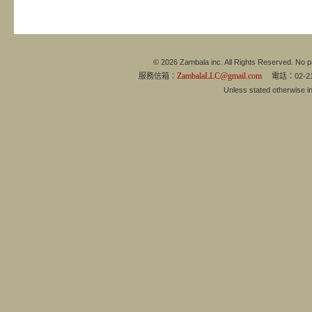
© 2026 Zambala inc. All Rights Reserved. No pa
ZambalaLLC@gmail.com
服務信箱：
電話：02-21
Unless stated otherwise 