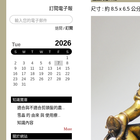
訂閱電子報
尺寸 : 約 8.5 x 6.5 公
退閱
/
訂閱
2026
Tue
S
M
T
W
T
F
S
1
2
3
4
5
6
7
8
9
10
11
12
13
14
15
16
17
18
19
20
21
22
23
24
25
26
27
28
29
30
31
知識寶庫
適合與不適合剪頭髮的農...
雪晶 的 由來 與 使用療...
知識內容
More
關於網站