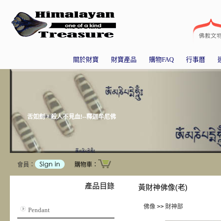
關於財寶
財寶產品
購物FAQ
行事曆
舌如劍，殺人不見血!--釋迦牟尼佛
會員：
購物車：
產品目錄
黃財神佛像(老)
佛像
>>
財神部
Pendant