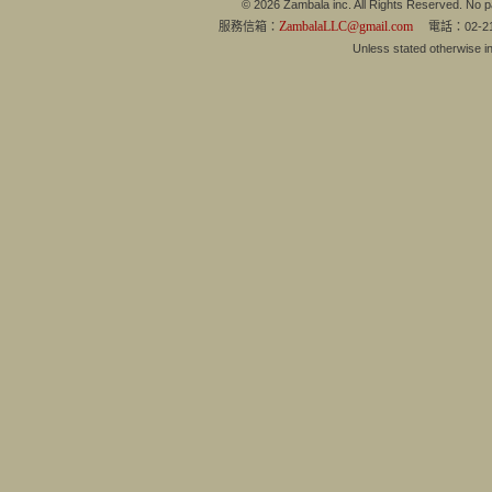
© 2026 Zambala inc. All Rights Reserved. No pa
ZambalaLLC@gmail.com
服務信箱：
電話：02-21
Unless stated otherwise 