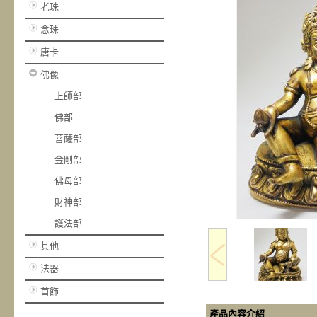
老珠
念珠
唐卡
佛像
上師部
佛部
菩薩部
金剛部
佛母部
財神部
護法部
其他
法器
首飾
產品內容介紹