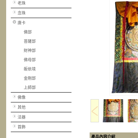
老珠
念珠
唐卡
佛部
菩薩部
財神部
佛母部
皈依境
金剛部
上師部
佛像
其他
法器
首飾
產品內容介紹