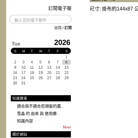
訂閱電子報
尺寸: 掛布約144x87 公
退閱
/
訂閱
2026
Tue
S
M
T
W
T
F
S
1
2
3
4
5
6
7
8
9
10
11
12
13
14
15
16
17
18
19
20
21
22
23
24
25
26
27
28
29
30
31
知識寶庫
適合與不適合剪頭髮的農...
雪晶 的 由來 與 使用療...
知識內容
More
關於網站