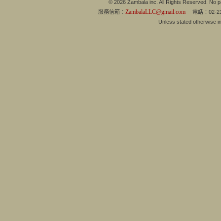
© 2026 Zambala inc. All Rights Reserved. No pa
ZambalaLLC@gmail.com
服務信箱：
電話：02-21
Unless stated otherwise 