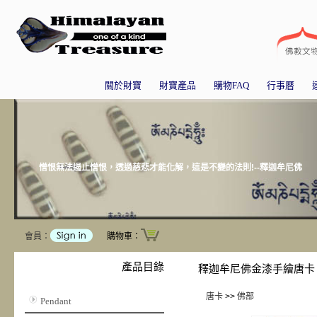
關於財寶
財寶產品
購物FAQ
行事曆
憎恨無法遏止憎恨，透過慈悲才能化解，這是不變的法則!--釋迦牟尼佛
會員：
購物車：
產品目錄
釋迦牟尼佛金漆手繪唐卡
唐卡
>>
佛部
Pendant