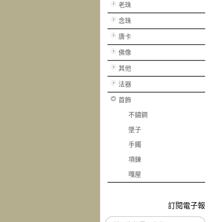
老珠
念珠
唐卡
佛像
其他
法器
首飾
不鏽鋼
墜子
手鐲
項鍊
嘎屋
訂閱電子報