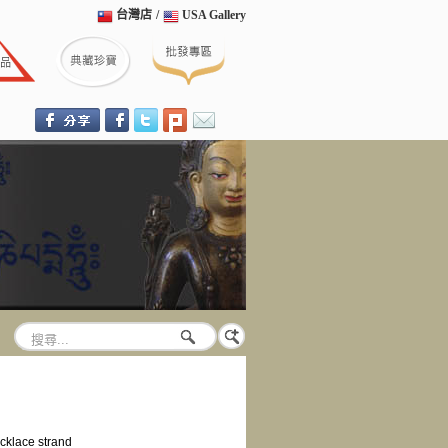
台灣店
/
USA Gallery
cklace strand