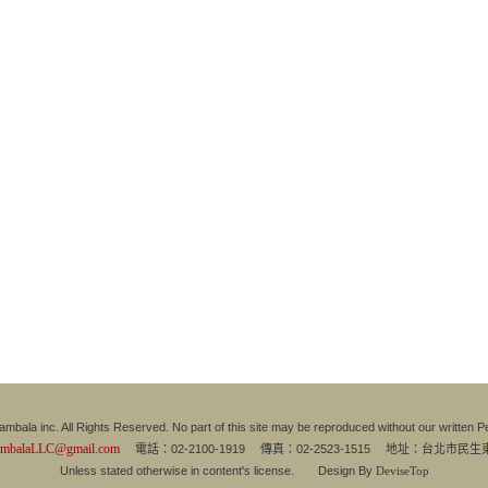
mbala inc. All Rights Reserved. No part of this site may be reproduced without our written P
ambalaLLC@gmail.com
電話：02-2100-1919 傳真：02-2523-1515 地址：台北市民生
Unless stated otherwise in content's license. Design By
DeviseTop