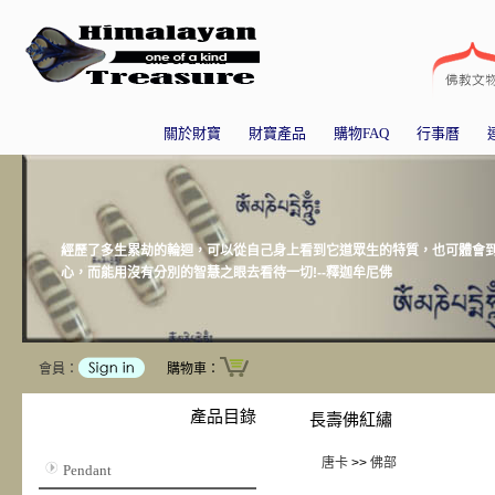
關於財寶
財寶產品
購物FAQ
行事曆
經歷了多生累劫的輪迴，可以從自己身上看到它道眾生的特質，也可體會
心，而能用沒有分別的智慧之眼去看待一切!--釋迦牟尼佛
會員：
購物車：
產品目錄
長壽佛紅繡
唐卡
>>
佛部
Pendant