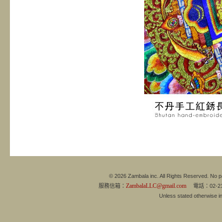
© 2026 Zambala inc. All Rights Reserved. No pa
ZambalaLLC@gmail.com
服務信箱：
電話：02-21
Unless stated otherwise 