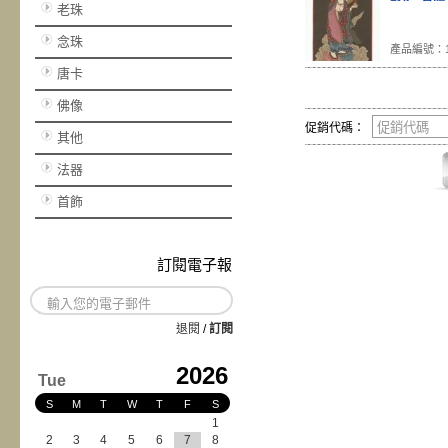
老珠
念珠
產品編號：1
唐卡
佛像
促銷代碼：
其他
法器
首飾
訂閱電子報
退閱
/
訂閱
2026
Tue
S
M
T
W
T
F
S
1
2
3
4
5
6
7
8