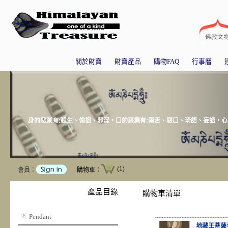
關於財寶
財寶產品
購物FAQ
行事曆
身的惡業有:殺生、偷盜、邪淫，口的惡業有:兩舌、惡口、琦語、妄語，心
(1)
會員：
購物車：
產品目錄
購物車清單
Pendant
地藏王菩薩