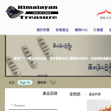
關於財寶
財寶產品
購物FAQ
行事曆
當我們有出離邪惡的念頭，喜好寧靜並有心聽聞好的教法，這樣便能遠離恐懼
會員：
購物車：
產品目錄
金剛部
-
產品列表
Pendant