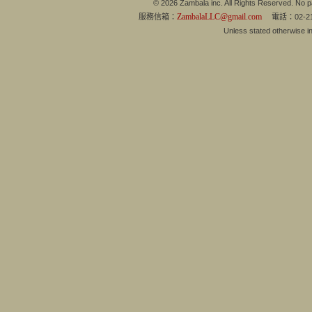
© 2026 Zambala inc. All Rights Reserved. No pa
ZambalaLLC@gmail.com
服務信箱：
電話：02-21
Unless stated otherwise 