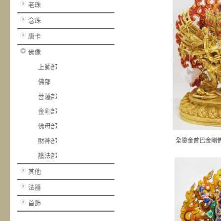
老珠
念珠
唐卡
佛像
上師部
佛部
菩薩部
金剛部
佛母部
財神部
全鎏金普巴金剛
護法部
其他
法器
首飾