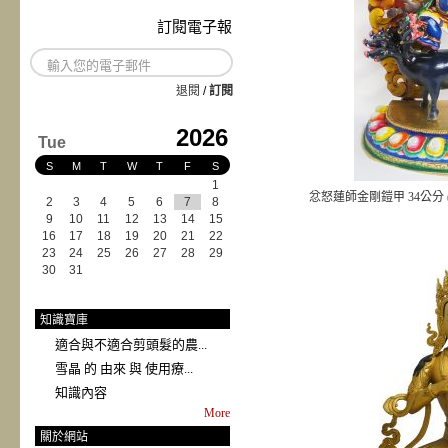
訂閱電子報
退閱
/
訂閱
2026
Tue
S
M
T
W
T
F
S
1
忿怒蓮師金剛鎧甲 34公分 
2
3
4
5
6
7
8
9
10
11
12
13
14
15
16
17
18
19
20
21
22
23
24
25
26
27
28
29
30
31
知識寶庫
適合與不適合剪頭髮的農...
雪晶 的 由來 與 使用療...
知識內容
More
關於網站