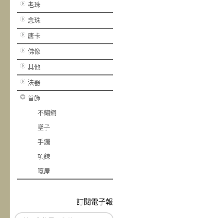
老珠
念珠
唐卡
佛像
其他
法器
首飾
不鏽鋼
墜子
手鐲
項鍊
嘎屋
訂閱電子報