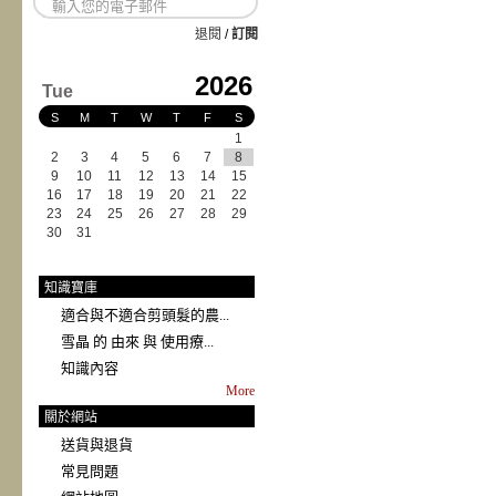
退閱
/
訂閱
2026
Tue
S
M
T
W
T
F
S
1
2
3
4
5
6
7
8
9
10
11
12
13
14
15
16
17
18
19
20
21
22
23
24
25
26
27
28
29
30
31
知識寶庫
適合與不適合剪頭髮的農...
雪晶 的 由來 與 使用療...
知識內容
More
關於網站
送貨與退貨
常見問題