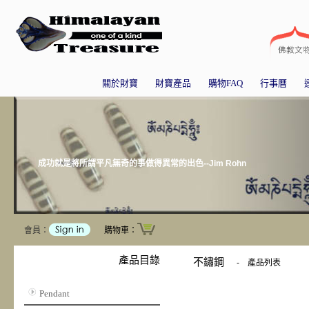
關於財寶
財寶產品
購物FAQ
行事曆
成功就是將所謂平凡無奇的事做得異常的出色--Jim Rohn
會員：
購物車：
產品目錄
不鏽鋼
-
產品列表
Pendant